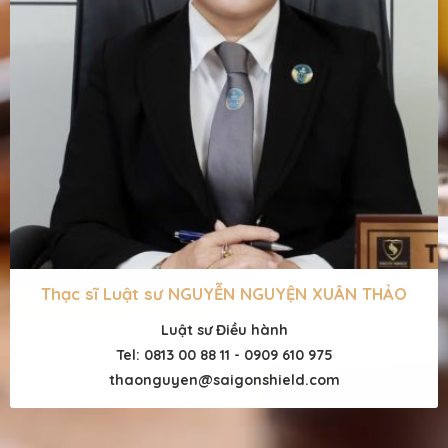
Thạc sĩ Luật sư NGUYỄN NGUYỆN XUÂN THẢO
Luật sư Điều hành
Tel: 0813 00 88 11 - 0909 610 975
thaonguyen@saigonshield.com