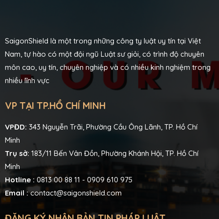
SaigonShield là một trong những công ty luật uy tín tại Việt
Nam, tự hào có một đội ngũ Luật sư giỏi, có trình độ chuyên
môn cao, uy tín, chuyên nghiệp và có nhiều kinh nghiệm trong
nhiều lĩnh vực
VP TẠI TP.HỒ CHÍ MINH
VPĐD:
343 Nguyễn Trãi, Phường Cầu Ông Lãnh, TP. Hồ Chí
Minh
Trụ sở:
183/11 Bến Vân Đồn, Phường Khánh Hội, TP. Hồ Chí
Minh
Hotline :
0813 00 88 11 - 0909 610 975
Email :
contact@saigonshield.com
ĐĂNG KÝ NHẬN BẢN TIN PHÁP LUẬT