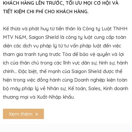
KHÁCH HÀNG LÊN TRƯỚC, TỐI ƯU MỌI CƠ HỘI VÀ
TIẾT KIỆM CHI PHÍ CHO KHÁCH HÀNG.
Kế thừa và phát huy từ tiền thân là Công ty Luật TNHH
MTV N&M, Saigon Shield là công ty luật cung cấp toàn
diện các dịch vụ pháp lý từ tư vấn pháp luật đến việc
tham gia tranh tụng trước Tòa để bảo vệ quyền và lợi
ích của thân chủ trong các lĩnh vực dân sự, hình sự, hành
chính… Đặc biệt, thế mạnh của Saigon Shield được thể
hiện trong việc đồng hành cùng Doanh nghiệp kiện toàn
bộ máy pháp lý về Nhân sự, Kế toán, Sales, Kinh doanh
thương mại và Xuất-Nhập khẩu.
Xem thêm